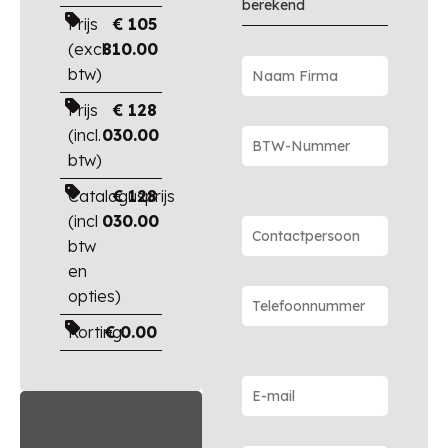
berekend
Prijs
€
105
(excl.
810.00
btw)
Prijs
€
128
(incl.
030.00
btw)
Catalogusprijs
€
128
(incl
030.00
btw
en
opties)
Korting
€
0.00