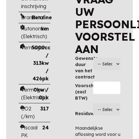
inschrijving
UW
Brandstof
Benzine
PERSOONL
Autonomie
km
VOORSTEL
(Elektrisch)
AAN
Vermogen
5000cc
/
Gewenste
313kw
duur
/
van het
contract
426pk
Voorschot
Vermogen
0kw /
(excl
(Elektrisch)
0pk
BTW)
CO2
317
Residuwaarde
(/km)
Fiscaal
24
Maandelijkse
aflossing word voor u
PK