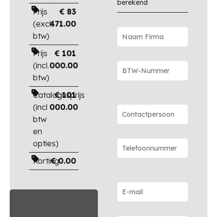
berekend
Prijs
€
83
(excl.
471.00
btw)
Prijs
€
101
(incl.
000.00
btw)
Catalogusprijs
€
101
(incl
000.00
btw
en
opties)
Korting
€
0.00