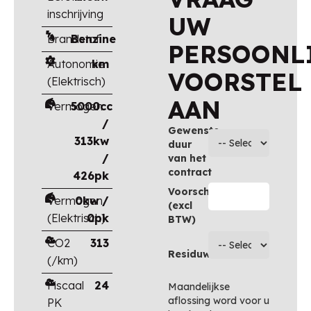
inschrijving
UW
Brandstof
Benzine
PERSOONL
Autonomie
km
VOORSTEL
(Elektrisch)
AAN
Vermogen
5000cc
/
Gewenste
313kw
duur
/
van het
contract
426pk
Voorschot
Vermogen
0kw /
(excl
(Elektrisch)
0pk
BTW)
CO2
313
Residuwaarde
(/km)
Fiscaal
24
Maandelijkse
aflossing word voor u
PK