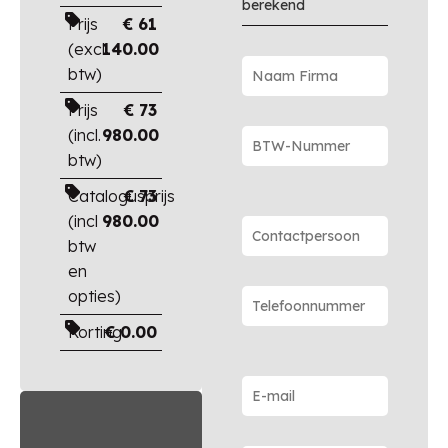
berekend
Prijs
€
61
(excl.
140.00
btw)
Prijs
€
73
(incl.
980.00
btw)
Catalogusprijs
€
73
(incl
980.00
btw
en
opties)
Korting
€
0.00