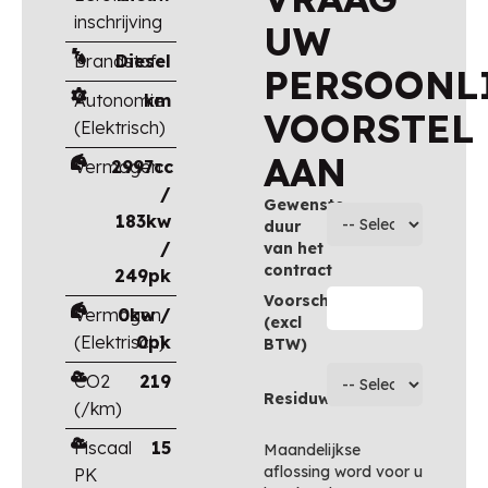
inschrijving
UW
Brandstof
Diesel
PERSOONL
Autonomie
km
VOORSTEL
(Elektrisch)
AAN
Vermogen
2997cc
/
Gewenste
183kw
duur
/
van het
contract
249pk
Voorschot
Vermogen
0kw /
(excl
(Elektrisch)
0pk
BTW)
CO2
219
Residuwaarde
(/km)
Fiscaal
15
Maandelijkse
aflossing word voor u
PK