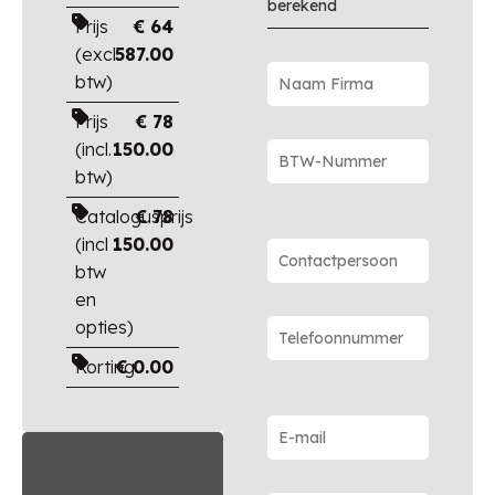
berekend
Prijs
€
64
(excl.
587.00
btw)
Prijs
€
78
(incl.
150.00
btw)
Catalogusprijs
€
78
(incl
150.00
btw
en
opties)
Korting
€
0.00