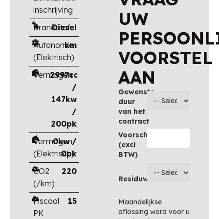
inschrijving
UW
Brandstof
Diesel
PERSOONL
Autonomie
km
VOORSTEL
(Elektrisch)
AAN
Vermogen
2997cc
/
Gewenste
147kw
duur
/
van het
contract
200pk
Voorschot
Vermogen
0kw /
(excl
(Elektrisch)
0pk
BTW)
CO2
220
Residuwaarde
(/km)
Fiscaal
15
Maandelijkse
aflossing word voor u
PK