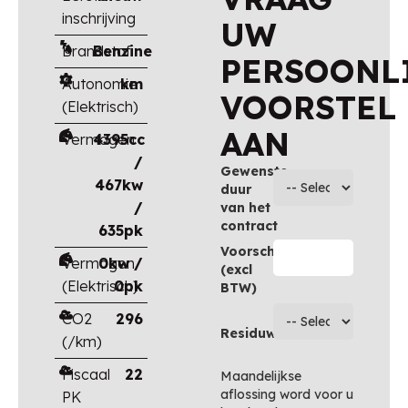
inschrijving
UW
Brandstof
Benzine
PERSOONL
Autonomie
km
VOORSTEL
(Elektrisch)
AAN
Vermogen
4395cc
/
Gewenste
467kw
duur
/
van het
contract
635pk
Voorschot
Vermogen
0kw /
(excl
(Elektrisch)
0pk
BTW)
CO2
296
Residuwaarde
(/km)
Fiscaal
22
Maandelijkse
aflossing word voor u
PK