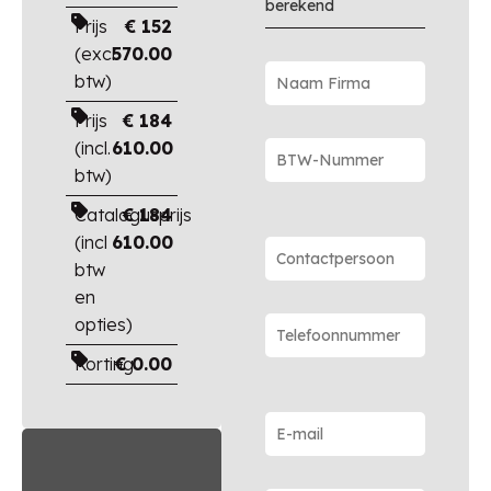
berekend
Prijs
€
152
(excl.
570.00
btw)
Prijs
€
184
(incl.
610.00
btw)
Catalogusprijs
€
184
(incl
610.00
btw
en
opties)
Korting
€
0.00