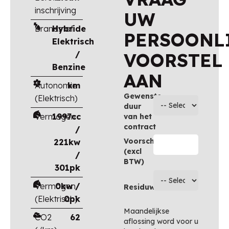
inschrijving
UW
Brandstof
Hybride
PERSOONL
Elektrisch
/
VOORSTEL
Benzine
AAN
Autonomie
km
Gewenste
(Elektrisch)
duur
Vermogen
1997cc
van het
contract
/
Voorschot
221kw
(excl
/
BTW)
301pk
Vermogen
0kw /
Residuwaarde
(Elektrisch)
0pk
Maandelijkse
CO2
62
aflossing word voor u