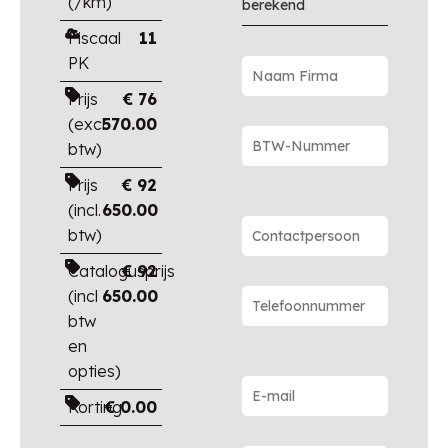
(/km)
berekend
Fiscaal
11
PK
Prijs
€
76
(excl.
570.00
btw)
Prijs
€
92
(incl.
650.00
btw)
Catalogusprijs
€
92
(incl
650.00
btw
en
opties)
Korting
€
0.00