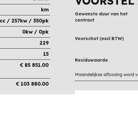
VOORSTEL
km
Gewenste duur van het
contract
cc / 257kw / 350pk
0kw / 0pk
Voorschot (excl BTW)
229
15
Residuwaarde
€
85 851.00
Maandelijkse aflossing word 
€
103 880.00
€
103 880.00
€
0.00