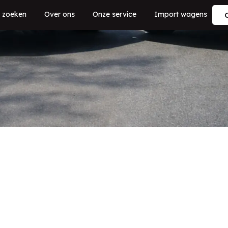
 zoeken
Over ons
Onze service
Import wagens