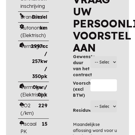
inschrijving
UW
Brandstof
Diesel
PERSOONL
Autonomie
km
VOORSTEL
(Elektrisch)
AAN
Vermogen
2997cc
/
Gewenste
257kw
duur
/
van het
contract
350pk
Voorschot
Vermogen
0kw /
(excl
(Elektrisch)
0pk
BTW)
CO2
229
Residuwaarde
(/km)
Fiscaal
15
Maandelijkse
aflossing word voor u
PK