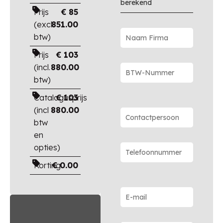
berekend
Prijs
€
85
(excl.
851.00
btw)
Prijs
€
103
(incl.
880.00
btw)
Catalogusprijs
€
103
(incl
880.00
btw
en
opties)
Korting
€
0.00