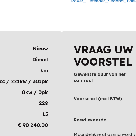
VRAAG UW
Nieuw
VOORSTEL
Diesel
km
Gewenste duur van het
contract
cc / 221kw / 301pk
0kw / 0pk
Voorschot (excl BTW)
228
15
Residuwaarde
€
90 240.00
Maandelijkse aflossing word 