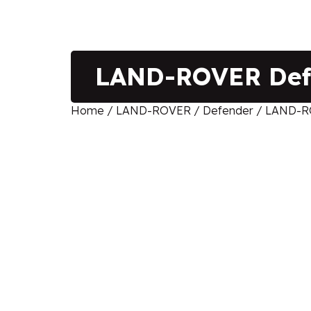
LAND-ROVER Defe
Home
/
LAND-ROVER
/
Defender
/ LAND-RO