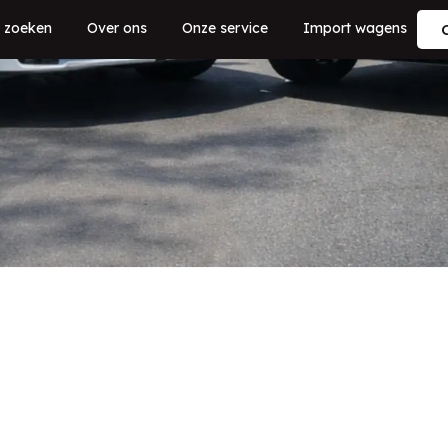
 zoeken
Over ons
Onze service
Import wagens