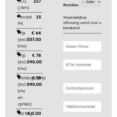
CO2
227
Residuwaarde
(/km)
Fiscaal
15
Maandelijkse
aflossing word voor u
PK
berekend
Prijs
€
64
(excl.
537.00
btw)
Prijs
€
78
(incl.
090.00
btw)
Catalogusprijs
€
78
(incl
090.00
btw
en
opties)
Korting
€
0.00