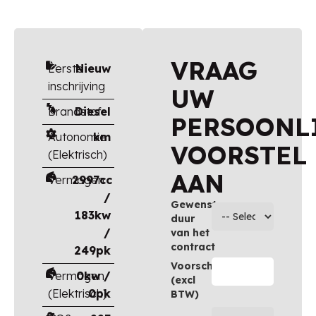
VRAAG
Eerste
Nieuw
inschrijving
UW
Brandstof
Diesel
PERSOONL
Autonomie
km
VOORSTEL
(Elektrisch)
AAN
Vermogen
2997cc
/
Gewenste
183kw
duur
/
van het
contract
249pk
Voorschot
Vermogen
0kw /
(excl
(Elektrisch)
0pk
BTW)