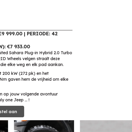
9 999.00 | PERIODE: 42
: €7 933.00
ted Sahara Plug-in Hybrid 2.0 Turbo
ID Wheels velgen straalt deze
 die elke weg en elk pad aankan.
t 200 kW (272 pk) en het
Nm gaven hem de vrijheid om elke
jn op jouw volgende avontuur
nly one Jeep … !
stel aan