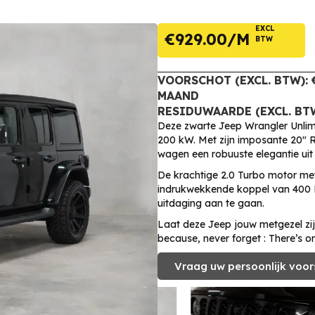
EXCL
€
929.00
BTW
VOORSCHOT (EXCL. BTW): €
MAAND
RESIDUWAARDE (EXCL. BTW)
Deze zwarte Jeep Wrangler Unlimi
200 kW. Met zijn imposante 20″ R
wagen een robuuste elegantie uit
De krachtige 2.0 Turbo motor me
indrukwekkende koppel van 400 
uitdaging aan te gaan.
Laat deze Jeep jouw metgezel zi
because, never forget : There’s o
Vraag uw persoonlijk voor