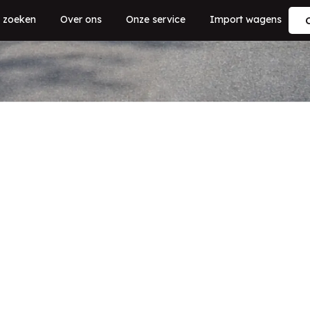
 zoeken
Over ons
Onze service
Import wagens