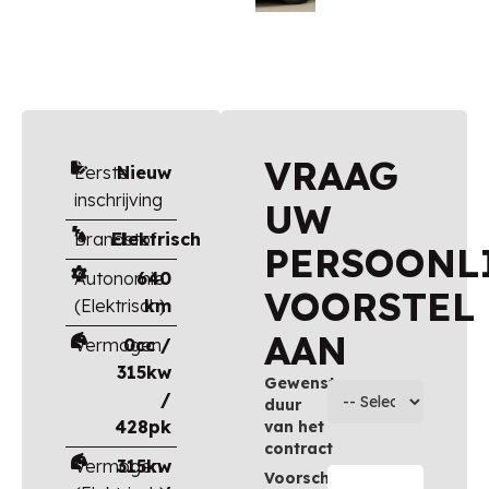
VRAAG
Eerste
Nieuw
inschrijving
UW
Brandstof
Elektrisch
PERSOONL
Autonomie
640
VOORSTEL
(Elektrisch)
km
AAN
Vermogen
0cc /
315kw
Gewenste
/
duur
428pk
van het
contract
Vermogen
315kw
Voorschot