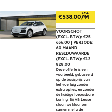
EXCL
€
538.00
BTW
VOORSCHOT
(EXCL. BTW): €25
656.00 | PERIODE:
60 MAAND
RESIDUWAARDE
(EXCL. BTW): €12
828.00
Deze offerte is een
voorbeeld, gebaseerd
op de basisprijs van
het voertuig zonder
extra opties, en zonder
de huidige toepasbare
korting. Bij AB Lease
staan we klaar om
samen met u de