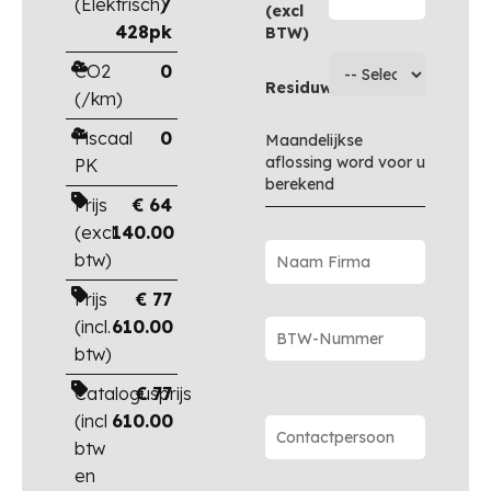
(Elektrisch)
/
(excl
428pk
BTW)
CO2
0
Residuwaarde
(/km)
Fiscaal
0
Maandelijkse
aflossing word voor u
PK
berekend
Prijs
€
64
(excl.
140.00
btw)
Prijs
€
77
(incl.
610.00
btw)
Catalogusprijs
€
77
(incl
610.00
btw
en