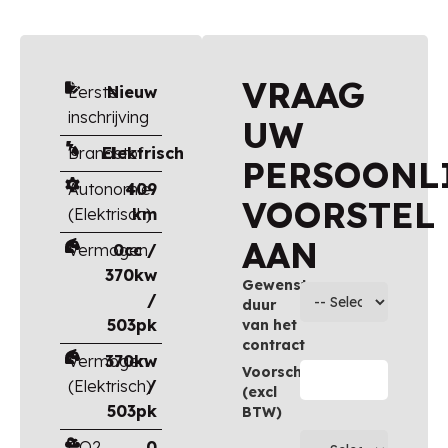
VRAAG
Eerste
Nieuw
inschrijving
UW
Brandstof
Elektrisch
PERSOONL
Autonomie
409
VOORSTEL
(Elektrisch)
km
AAN
Vermogen
0cc /
370kw
Gewenste
/
duur
503pk
van het
contract
Vermogen
370kw
Voorschot
(Elektrisch)
/
(excl
503pk
BTW)
CO2
0