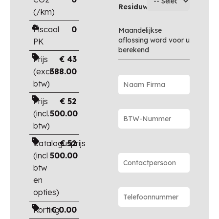
Residuwaarde
(/km)
Fiscaal
0
Maandelijkse
aflossing word voor u
PK
berekend
Prijs
€
43
(excl.
388.00
btw)
Prijs
€
52
(incl.
500.00
btw)
Catalogusprijs
€
52
(incl
500.00
btw
en
opties)
Korting
€
0.00