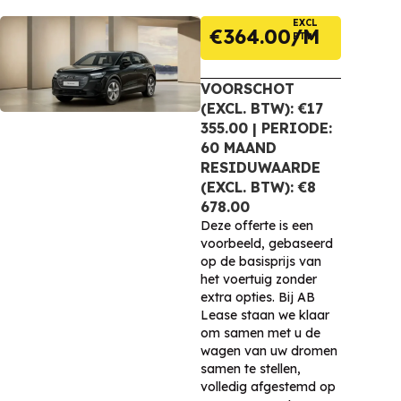
EXCL
€
364.00
BTW
VOORSCHOT
(EXCL. BTW): €17
355.00 | PERIODE:
60 MAAND
RESIDUWAARDE
(EXCL. BTW): €8
678.00
Deze offerte is een
voorbeeld, gebaseerd
op de basisprijs van
het voertuig zonder
extra opties. Bij AB
Lease staan we klaar
om samen met u de
wagen van uw dromen
samen te stellen,
volledig afgestemd op